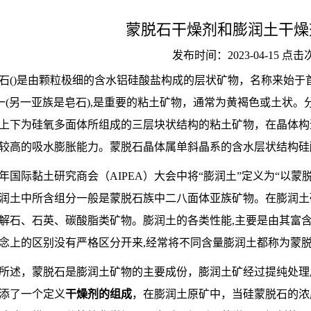
蒙脱石干燥剂和膨润土干燥
发布时间：2023-04-15 点
石()是由颗粒极细的含水铝硅酸盐构成的层状矿物，名称来始
一(另一亚族是皂石),是重要的粘土矿物，通常为黄褐色或土状。分子式(Na,C
上下为硅氧多面体所组成的三层块状结构的粘土矿物，在晶体构
较高的吸水膨胀能力。蒙脱石晶体属单斜晶系的含水层状结构硅
72年国际黏土研究商会（AIPEA）大会中将“膨润土”定义为“
润土中所含组分一般是蒙脱石族中二八面体亚族矿物。在膨润土
解石、石英、碳酸脂类矿物。膨润土的各类性能,主要是由其富
念上的区别没有严格区分开来,经常将不同含量膨润土都称为蒙
所述，蒙脱石是膨润土矿物的主要成份，膨润土矿经过提纯处理
添了一个定义
干燥剂的组成
，在膨润土原矿中，当硅蒙脱石的浓