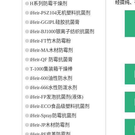
经提纯、
H系列防霉干燥剂
iHeir-PSZ104无机塑料抗菌剂
iHeir-GGIPL硅胶抗菌膏
iHeir-BJ1000银离子纺织抗菌剂
iHeir-FT竹木防霉粉
iHeir-MA木材防霉剂
iHeir-QF 防霉抗菌膏
T-1000集装箱干燥棒
iHeir-600油性防水剂
iHeir-666水性防泼水剂
iHeir-FP发泡抗菌剂(液体)
iHeir-ECO食品级塑料抗菌剂
iHeir-Spray防霉抗菌剂
iHeir-JP木材防霉剂
iHeir-PF皮革防霉剂