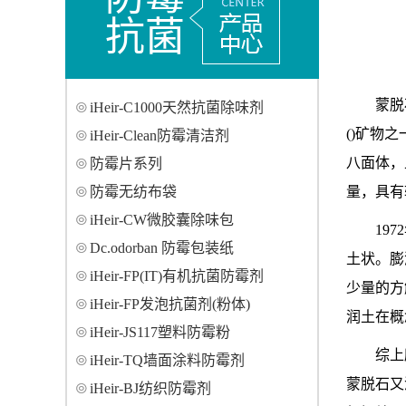
抗菌
蒙脱
iHeir-C1000天然抗菌除味剂
()矿物之
iHeir-Clean防霉清洁剂
八面体，
防霉片系列
防霉无纺布袋
量，具有
iHeir-CW微胶囊除味包
19
Dc.odorban 防霉包装纸
土状。膨
iHeir-FP(IT)有机抗菌防霉剂
少量的方
iHeir-FP发泡抗菌剂(粉体)
润土在概
iHeir-JS117塑料防霉粉
综上
iHeir-TQ墙面涂料防霉剂
蒙脱石又
iHeir-BJ纺织防霉剂