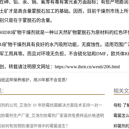
在砷、铅、汞、镉、氟等有毒有害元素方面超标；有些产地膨润
土矿才是高含量蒙脱石加工的基础。因而，目前干燥剂市场上所
别只是在于蒙脱石的含量。
HIDRI矿物干燥剂就是一种以天然矿物蒙脱石为原材料的红色
DRI矿物干燥剂具有良好的水汽吸附功能，无腐蚀性。适用范围
军工用具等。而且对环境无负担，不含硫化钴和DMF，欧共体R
转载请注明原文网址：https://www.iheir.cn/wenti/206.html
墙纸这样保养维护，用20年都不会变质！
讯：
相关文
剂的公司_艾浩尔 10 年防霉抗菌解决方案技术支持一对一
母粒 了
的防霉剂生产厂家_艾浩尔防霉剂厂家直供免费样品价格透明
霉菌怎么
剂如何有效预防潮湿环境中的霉菌滋生？
抑菌剂