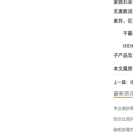
蒙脱石会
无害膨润
差异，区
干霸
HI
子产品及
本文属原创，
上一篇：
最新资
专业做防霉
性价比高
碗柜防霉