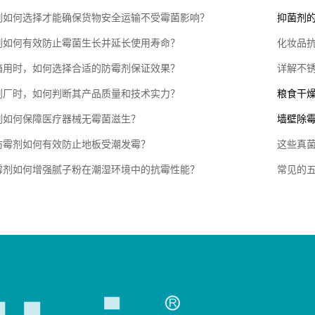
剂如何选择才能确保货物安全运输不受霉菌影响？
抑菌剂
剂如何有效防止霉菌生长并延长使用寿命？
化妆品
箱用时，如何选择合适的防霉剂保证效果？
详解不
剂厂时，如何判断其产品质量和技术实力？
粮食干
剂如何保障医疗器械无霉菌滋生？
墙壁除
防霉剂如何有效防止地板受潮发霉？
这些真
霉剂如何增强腻子粉在潮湿环境中的抗霉性能？
常见的