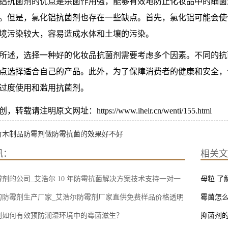
铝抗菌剂的优点是杀菌作用强，能够有效地防止化妆品中的细菌
。但是，氯化铝抗菌剂也存在一些缺点。首先，氯化铝可能会使
境污染较大，容易造成水体和土壤的污染。
所述，选择一种好的化妆品抗菌剂需要考虑多个因素。不同的抗
点选择适合自己的产品。此外，为了保障消费者的健康和安全，
过度使用和滥用抗菌剂。
转载请注明原文网址：https://www.iheir.cn/wenti/155.html
竹木制品防霉剂做防霉抗菌的效果好不好
讯：
相关文
剂的公司_艾浩尔 10 年防霉抗菌解决方案技术支持一对一
母粒 了
的防霉剂生产厂家_艾浩尔防霉剂厂家直供免费样品价格透明
霉菌怎么
剂如何有效预防潮湿环境中的霉菌滋生？
抑菌剂