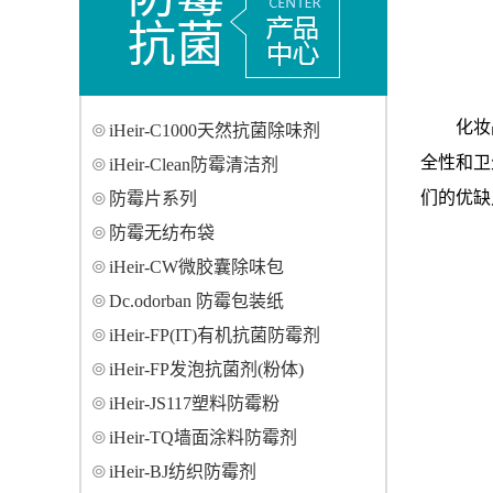
抗菌
化妆
iHeir-C1000天然抗菌除味剂
全性和卫
iHeir-Clean防霉清洁剂
们的优缺
防霉片系列
防霉无纺布袋
iHeir-CW微胶囊除味包
Dc.odorban 防霉包装纸
iHeir-FP(IT)有机抗菌防霉剂
iHeir-FP发泡抗菌剂(粉体)
iHeir-JS117塑料防霉粉
iHeir-TQ墙面涂料防霉剂
iHeir-BJ纺织防霉剂