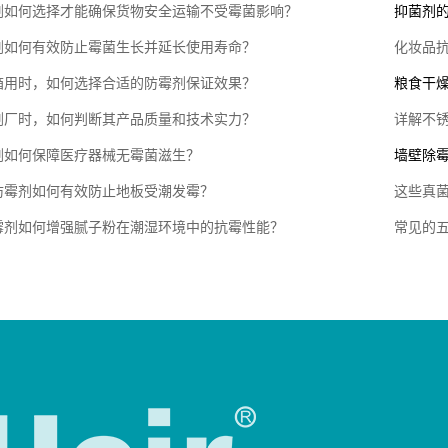
剂如何选择才能确保货物安全运输不受霉菌影响？
抑菌剂
剂如何有效防止霉菌生长并延长使用寿命？
化妆品
箱用时，如何选择合适的防霉剂保证效果？
粮食干
剂厂时，如何判断其产品质量和技术实力？
详解不
剂如何保障医疗器械无霉菌滋生？
墙壁除
防霉剂如何有效防止地板受潮发霉？
这些真
霉剂如何增强腻子粉在潮湿环境中的抗霉性能？
常见的