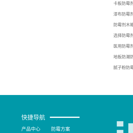
卡板防霉
漆布防霉
防霉剂木
选择防霉
医用防霉
地板防潮
腻子粉防
快捷导航
产品中心
防霉方案