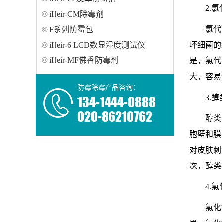
2.
iHeir-CM除霉剂
氯代
F系列防霉包
iHeir-6 LCD数显湿度测试仪
坏细菌的
iHeir-MF佛香防霉剂
是，氯代
大，容易
防霉除霉产品咨询：
134-1444-0888
3.醇
020-86210762
醇类
胞壁和膜
对皮肤刺
次，醇类
4.
氯化