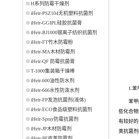
H系列防霉干燥剂
iHeir-PSZ104无机塑料抗菌剂
iHeir-GGIPL硅胶抗菌膏
iHeir-BJ1000银离子纺织抗菌剂
iHeir-FT竹木防霉粉
iHeir-MA木材防霉剂
iHeir-QF 防霉抗菌膏
T-1000集装箱干燥棒
iHeir-600油性防水剂
1.
iHeir-666水性防泼水剂
iHeir-FP发泡抗菌剂(液体)
苯甲
iHeir-ECO食品级塑料抗菌剂
些化合物
iHeir-Spray防霉抗菌剂
有较好的
iHeir-JP木材防霉剂
类抗菌剂
iHeir-PF皮革防霉剂