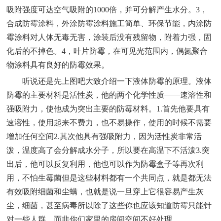
吸附强度可达空气吸附的1000倍，并可分解产生水分。3，
合成防霉涂料，外涂防霉涂料施工简单、环保节能，内涂防
霉涂料对人体无毒无害，涂装后没有残留物，附着力强，固
化后的不掉色。4，叶片防霉，在可见光范围内，偶氮聚合
物涂料具有良好的防霉效果。
听说还是先上图吧大致介绍一下液体防霉的原理。液体
防霉的主要材料是活性炭，他的两个化学性质——速溶性和
强吸附力，使他成为突出主要的防霉材料。1.首先他要具有
速溶性，使用起来不费力，也不易操作，使用的时候不需要
增加任何空间2.其次他具有强吸附力，因为活性炭非常活
泼，温度高了会分解成水分子，所以要在高温下不活泼3.突
出后，他可以反复利用，他也可以作为防霉盒子等再次利
用，不怕生霉菌但是这些材料都有一个共同点，就是都无法
有效吸附细菌和尘螨，也就是说一旦穿上它很容易产生灰
尘，细菌，甚至病毒所以除了这些你也应该知道防霉只能针
对一些人群，而非你们家里的房间空间不好处理。