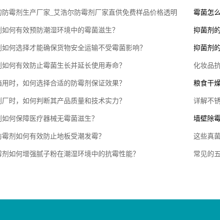
的防霉剂生产厂家_艾浩尔防霉剂厂家直供免费样品价格透明
霉菌怎么
剂如何有效预防潮湿环境中的霉菌滋生？
抑菌剂
剂如何选择才能确保货物安全运输不受霉菌影响？
抑菌剂
剂如何有效防止霉菌生长并延长使用寿命？
化妆品
箱用时，如何选择合适的防霉剂保证效果？
粮食干
剂厂时，如何判断其产品质量和技术实力？
详解不
剂如何保障医疗器械无霉菌滋生？
墙壁除
防霉剂如何有效防止地板受潮发霉？
这些真
霉剂如何增强腻子粉在潮湿环境中的抗霉性能？
常见的