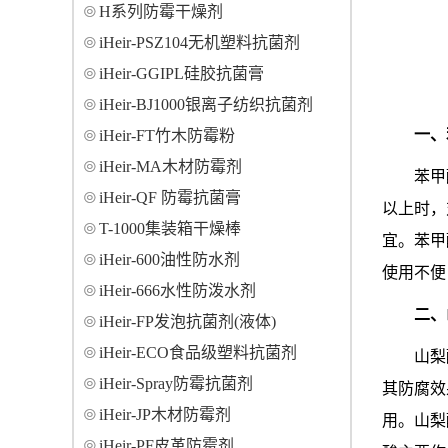
H系列防霉干燥剂
iHeir-PSZ104无机塑料抗菌剂
iHeir-GGIPL硅胶抗菌膏
iHeir-BJ1000银离子纺织抗菌剂
一、
iHeir-FT竹木防霉粉
iHeir-MA木材防霉剂
苯甲
iHeir-QF 防霉抗菌膏
以上时，
T-1000集装箱干燥棒
宜。苯甲
iHeir-600油性防水剂
使用不便
iHeir-666水性防泼水剂
二、
iHeir-FP发泡抗菌剂(液体)
iHeir-ECO食品级塑料抗菌剂
山梨
iHeir-Spray防霉抗菌剂
其防腐效
iHeir-JP木材防霉剂
用。山梨
iHeir-PF皮革防霉剂