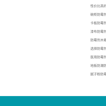
性价比高
碗柜防霉
卡板防霉
漆布防霉
防霉剂木
选择防霉
医用防霉
地板防潮
腻子粉防