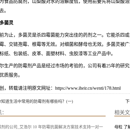
为食品防腐剂，山梨酸对水的溶解度低，使用前要先将山梨酸溶
去。
多菌灵
前为止，多菌灵是杀四霉菌能力突出佳的药剂之一。它能杀四或
霉、交链孢霉、根霉等无效。对细菌和酵母也无效。多菌灵被广
标纸、包装纸、皮革、面塑材料、虫胶漆等工业产品中。
尔生产的防霉剂产品是经过市场的考验的，公司有着25年的研
优质服务。
转载请注明原文网址：https://www.iheir.cn/wenti/178.html
你知道生活中常用的防霉剂有哪些吗？(一)
下
讯：
相关文
剂的公司_艾浩尔 10 年防霉抗菌解决方案技术支持一对一
母粒 了