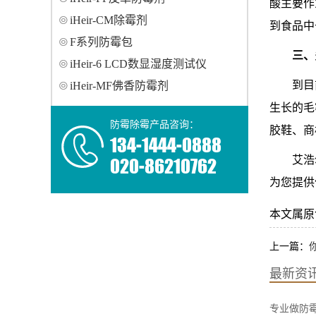
酸主要作
iHeir-CM除霉剂
到食品中
F系列防霉包
三、
iHeir-6 LCD数显湿度测试仪
到目
iHeir-MF佛香防霉剂
生长的毛
防霉除霉产品咨询：
胶鞋、商
134-1444-0888
020-86210762
艾浩
为您提供
本文属原创，
上一篇：
最新资
专业做防霉