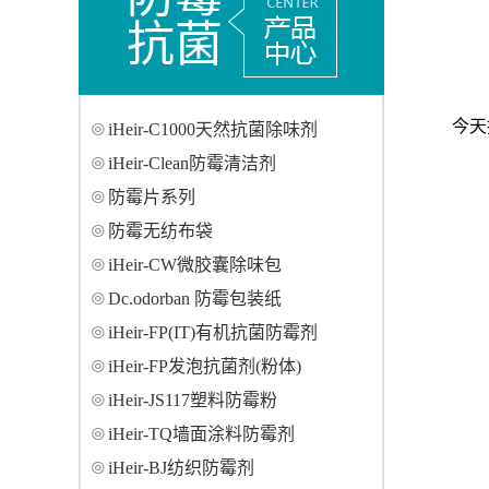
抗菌
今天
iHeir-C1000天然抗菌除味剂
iHeir-Clean防霉清洁剂
防霉片系列
防霉无纺布袋
iHeir-CW微胶囊除味包
Dc.odorban 防霉包装纸
iHeir-FP(IT)有机抗菌防霉剂
iHeir-FP发泡抗菌剂(粉体)
iHeir-JS117塑料防霉粉
iHeir-TQ墙面涂料防霉剂
iHeir-BJ纺织防霉剂