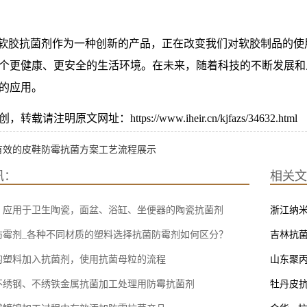
R软胶抗菌剂作为一种创新的产品，正在改变我们对软胶制品的
个更健康、更安全的生活环境。在未来，随着科技的不断发展和
的应用。
载请注明原文网址：https://www.iheir.cn/kjfazs/34632.html
有效的皮鞋防霉抗菌方案工艺流程展示
讯：
相关文
，应用于卫生陶瓷，面盆、浴缸、坐便器的陶瓷抗菌剂
浙江纳
防霉剂_各种不同材质的塑料选择抗菌防霉剂如何区分？
吉林抗菌
的塑料加入抗菌剂，使用抗菌母粒的流程‌
山东聚丙
不绣钢、不绣铁金属抗菌加工处理用防霉抗菌剂
牡丹皮