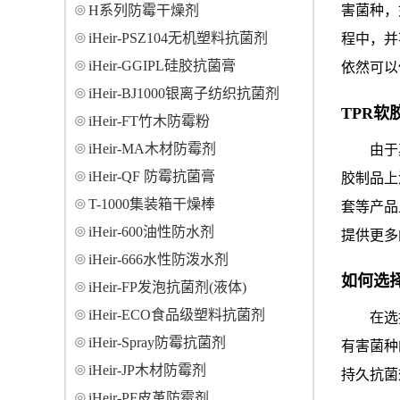
H系列防霉干燥剂
害菌种，
iHeir-PSZ104无机塑料抗菌剂
程中，并
iHeir-GGIPL硅胶抗菌膏
依然可以
iHeir-BJ1000银离子纺织抗菌剂
TPR
iHeir-FT竹木防霉粉
iHeir-MA木材防霉剂
由于
iHeir-QF 防霉抗菌膏
胶制品上
T-1000集装箱干燥棒
套等产品
iHeir-600油性防水剂
提供更多
iHeir-666水性防泼水剂
如何选
iHeir-FP发泡抗菌剂(液体)
iHeir-ECO食品级塑料抗菌剂
在选
iHeir-Spray防霉抗菌剂
有害菌种
iHeir-JP木材防霉剂
持久抗菌
iHeir-PF皮革防霉剂