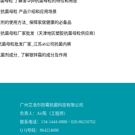
抗菌母粒 了解金华pe抗菌母粒的特性和用途
抗菌母粒 产品介绍和应用场景
剂的使用方法_ 保障家居健康的必备品
胶抗菌母粒厂家批发（天津地区塑胶抗菌母粒供应商）
s抗菌母粒批发厂家_江苏ab公司抗菌内裤
菌剂成分_ 了解银锌霜的成分及作用
广州艾浩尔防霉抗菌科技有限公司
负责人：Air陈（工程师）
联系电话：134-1444-0888 / 020-86210762
Q Q号码：864224680