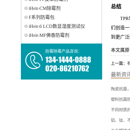
总结
iHeir-CM除霉剂
F系列防霉包
TP
iHeir-6 LCD数显湿度测试仪
们创造一
iHeir-MF佛香防霉剂
到更广泛
本文属原创，转
防霉除霉产品咨询：
134-1444-0888
上一篇：
020-86210762
最新资
陶瓷抗菌
塑料抗菌
不同材质
铝、钛、