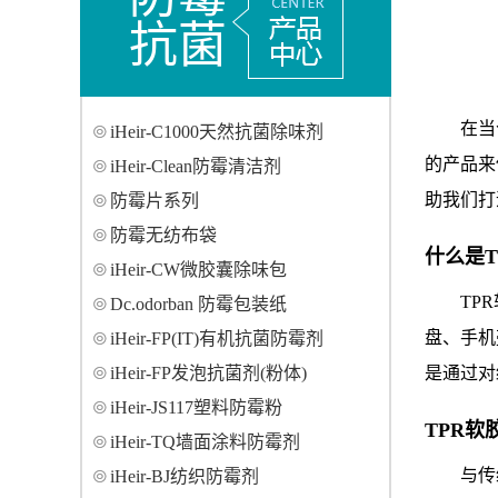
抗菌
在当
iHeir-C1000天然抗菌除味剂
的产品来
iHeir-Clean防霉清洁剂
助我们打
防霉片系列
防霉无纺布袋
什么是T
iHeir-CW微胶囊除味包
TP
Dc.odorban 防霉包装纸
盘、手机
iHeir-FP(IT)有机抗菌防霉剂
iHeir-FP发泡抗菌剂(粉体)
是通过对
iHeir-JS117塑料防霉粉
TPR软
iHeir-TQ墙面涂料防霉剂
与传
iHeir-BJ纺织防霉剂