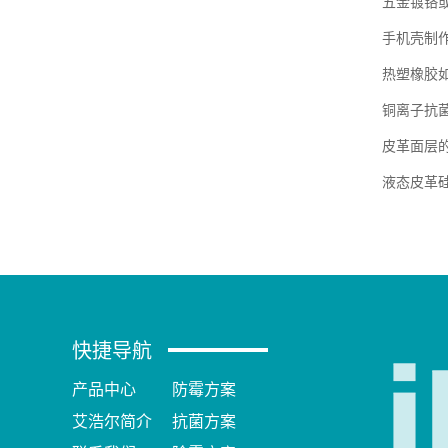
五金镀铬
手机壳制
热塑橡胶
铜离子抗
皮革面层
液态皮革
快捷导航
产品中心
防霉方案
艾浩尔简介
抗菌方案