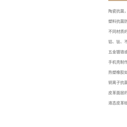
陶瓷抗菌
塑料抗菌
不同材质
铝、钛、
五金镀铬
手机壳制
热塑橡胶
铜离子抗
皮革面层
液态皮革