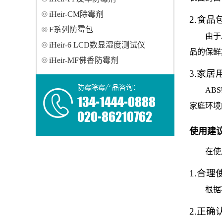
iHeir-CM除霉剂
2.食品
F系列防霉包
由于
iHeir-6 LCD数显湿度测试仪
品的保鲜
iHeir-MF佛香防霉剂
3.家居
防霉除霉产品咨询：
AB
134-1444-0888
家庭环境
020-86210762
使用建
在使
1.合理
根据
2.正