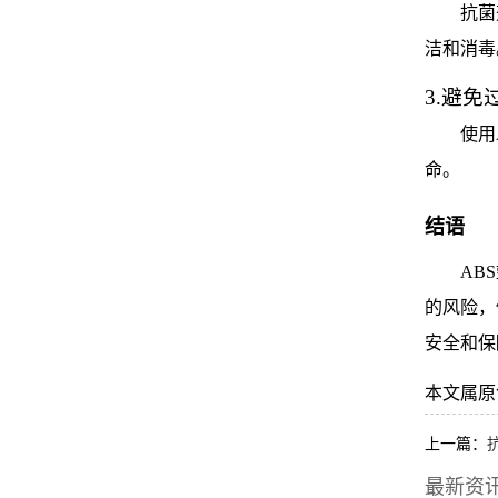
抗菌
洁和消毒
3.避免
使用
命。
结语
AB
的风险，
安全和保
本文属原创，转
上一篇：
最新资