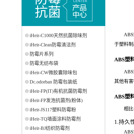
抗菌
AB
iHeir-C1000天然抗菌除味剂
于塑料制
iHeir-Clean防霉清洁剂
防霉片系列
ABS塑
防霉无纺布袋
AB
iHeir-CW微胶囊除味包
其他有害
Dc.odorban 防霉包装纸
iHeir-FP(IT)有机抗菌防霉剂
ABS塑
iHeir-FP发泡抗菌剂(粉体)
相比
iHeir-JS117塑料防霉粉
iHeir-TQ墙面涂料防霉剂
1.持久
iHeir-BJ纺织防霉剂
AB