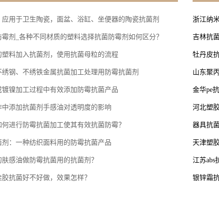
，应用于卫生陶瓷，面盆、浴缸、坐便器的陶瓷抗菌剂
浙江纳
防霉剂_各种不同材质的塑料选择抗菌防霉剂如何区分？
吉林抗菌
的塑料加入抗菌剂，使用抗菌母粒的流程‌
牡丹皮
不绣钢、不绣铁金属抗菌加工处理用防霉抗菌剂
山东聚丙
或镀镍加工过程中有效添加防霉抗菌产品
金华pe
作中添加抗菌剂手感油对透明度的影响
河北塑胶
如何进行防霉抗菌加工使其有效抗菌防霉？
器具抗菌
菌剂：一种纺织面料用的防霉抗菌产品
天津塑
的肤感油做防霉抗菌用的抗菌剂？
江苏ab
硅胶抗菌好不好做，效果怎样？
银锌霜抗