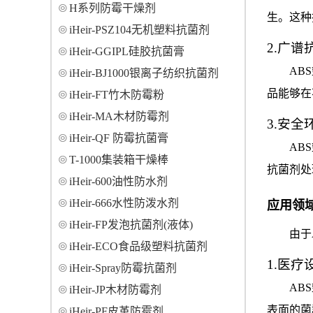
H系列防霉干燥剂
生。这种
iHeir-PSZ104无机塑料抗菌剂
2.广谱
iHeir-GGIPL硅胶抗菌膏
AB
iHeir-BJ1000银离子纺织抗菌剂
品能够在
iHeir-FT竹木防霉粉
iHeir-MA木材防霉剂
3.安全
iHeir-QF 防霉抗菌膏
AB
T-1000集装箱干燥棒
抗菌剂处
iHeir-600油性防水剂
iHeir-666水性防泼水剂
应用领
iHeir-FP发泡抗菌剂(液体)
由于
iHeir-ECO食品级塑料抗菌剂
1.医疗
iHeir-Spray防霉抗菌剂
AB
iHeir-JP木材防霉剂
表面的菌
iHeir-PF皮革防霉剂