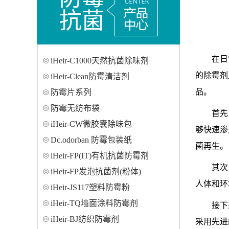
抗菌
在日
iHeir-C1000天然抗菌除味剂
的除霉剂
iHeir-Clean防霉清洁剂
品。
防霉片系列
防霉无纺布袋
首先
iHeir-CW微胶囊除味包
够快速渗
Dc.odorban 防霉包装纸
菌再生。
iHeir-FP(IT)有机抗菌防霉剂
其次
iHeir-FP发泡抗菌剂(粉体)
人体和环
iHeir-JS117塑料防霉粉
iHeir-TQ墙面涂料防霉剂
接下
iHeir-BJ纺织防霉剂
采用先进