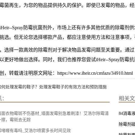
霉菌再生，为您的物品提供持久的保护。即使已发霉的物品，经过iHe
iHeir--Spray防霉抗菌剂外，市场上还有许多其他优质的除
挑选。但无论您选择哪款产品，都应注意使用方法和注意事项，
，选择一款高效的除霉剂对于解决物品发霉问题至关重要。通过
以更好地做出选择。同时，我们也推荐您尝试iHeir--Spray
载请注明原文网址：https://www.iheir.cn/cmfazs/34910.html
如何处理发霉的鞋子？处理发霉鞋子的有效方法和预防措施
讯：
相关文
墙面衣物霉斑不伤基材_墙面发霉别急着刷漆！艾浩尔除霉清
84消毒
一擦，霉斑去无踪
除霉剂
霉啫喱有毒吗_艾浩尔喷雾多长时间见效