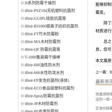
H系列防霉干燥剂
能够抑制
iHeir-PSZ104无机塑料抗菌剂
霉变。
iHeir-GGIPL硅胶抗菌膏
除了
iHeir-BJ1000银离子纺织抗菌剂
材质进行
iHeir-FT竹木防霉粉
总之
iHeir-MA木材防霉剂
iHeir-QF 防霉抗菌膏
息，您可
T-1000集装箱干燥棒
本文属原创，转
iHeir-600油性防水剂
上一篇：
iHeir-666水性防泼水剂
iHeir-FP发泡抗菌剂(液体)
最新资
iHeir-ECO食品级塑料抗菌剂
快速消除
iHeir-Spray防霉抗菌剂
洁剂一喷
iHeir-JP木材防霉剂
艾浩尔除
iHeir-PF皮革防霉剂