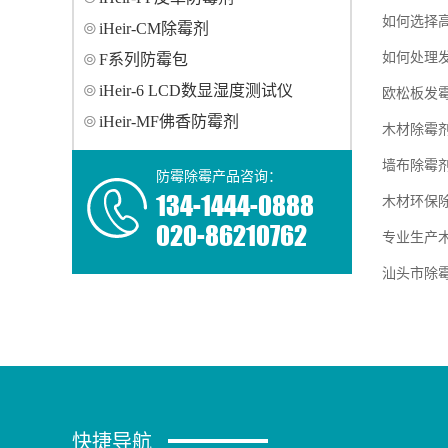
如何选择
iHeir-CM除霉剂
如何处理
F系列防霉包
iHeir-6 LCD数显湿度测试仪
欧松板发
iHeir-MF佛香防霉剂
木材除霉
墙布除霉
防霉除霉产品咨询：
134-1444-0888
木材环保
020-86210762
专业生产
汕头市除霉
快捷导航