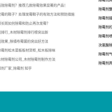
除霉剂
高效除霉剂？推荐几款除霉效果显著的产品！
除霉剂
发霉的鞋子？处理发霉鞋子的有效方法和预防措施
除霉剂
霉长斑如何除霉和防止再次发霉？
除霉剂的
剂排行_木材除霉剂排行榜突出新
除霉剂
剂效果_除墙布霉菌的突出好方法
次氯酸
除霉剂松木菜板板材货柜_松木板除味
除霉剂气
木材除霉剂公司_木材除霉剂制作方法
除霉剂弄
剂厂家_除霉剂 知乎