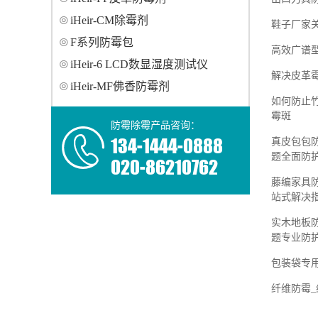
iHeir-CM除霉剂
鞋子厂家
F系列防霉包
高效广谱
iHeir-6 LCD数显湿度测试仪
解决皮革
iHeir-MF佛香防霉剂
如何防止
霉斑
防霉除霉产品咨询：
134-1444-0888
真皮包包
题全面防
020-86210762
藤编家具
站式解决
实木地板
题专业防
包装袋专
纤维防霉