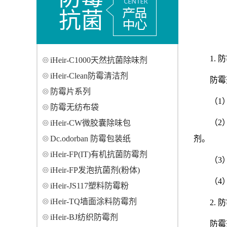
抗菌
1.
iHeir-C1000天然抗菌除味剂
iHeir-Clean防霉清洁剂
防霉
防霉片系列
（1
防霉无纺布袋
（2
iHeir-CW微胶囊除味包
Dc.odorban 防霉包装纸
剂。
iHeir-FP(IT)有机抗菌防霉剂
（3
iHeir-FP发泡抗菌剂(粉体)
（4
iHeir-JS117塑料防霉粉
iHeir-TQ墙面涂料防霉剂
2.
iHeir-BJ纺织防霉剂
防霉