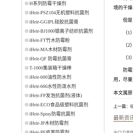
H系列防霉干燥剂
境的干燥
iHeir-PSZ104无机塑料抗菌剂
但是
iHeir-GGIPL硅胶抗菌膏
iHeir-BJ1000银离子纺织抗菌剂
（1
iHeir-FT竹木防霉粉
（2
iHeir-MA木材防霉剂
（3
iHeir-QF 防霉抗菌膏
T-1000集装箱干燥棒
防霉
iHeir-600油性防水剂
用，尽量
iHeir-666水性防泼水剂
本文属原创，转
iHeir-FP发泡抗菌剂(液体)
iHeir-ECO食品级塑料抗菌剂
上一篇：
iHeir-Spray防霉抗菌剂
最新资
iHeir-JP木材防霉剂
iHeir-PF皮革防霉剂
出口刀具