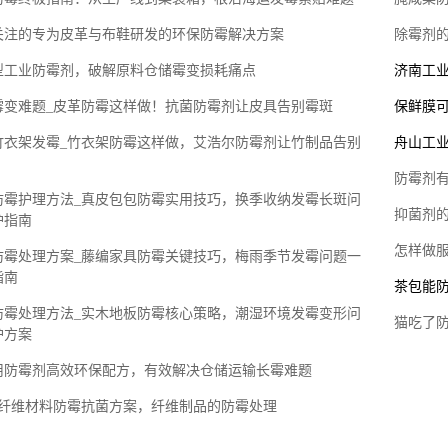
关注的专为皮革与布鞋研发的环保防霉解决方案
除霉剂
型工业防霉剂，破解原料仓储霉变损耗痛点
济南工业
霉变难题_皮革防霉这样做！抗菌防霉剂让皮具告别霉斑
保鲜膜可
竹衣架发霉_竹衣架防霉这样做，艾浩尔防霉剂让竹制品告别
舟山工业
防霉剂有
防霉护理方法_真皮包包防霉实用技巧，换季收纳发霉长斑问
抑菌剂的
护指南
怎样做
防霉处理方案_藤编家具防霉关键技巧，梅雨季节发霉问题一
指南
茶包能
防霉处理方法_实木地板防霉核心策略，潮湿环境发霉变形问
猫吃了防
护方案
用防霉剂高效环保配方，有效解决仓储运输长霉难题
_纤维材料防霉抗菌方案，纤维制品的防霉处理