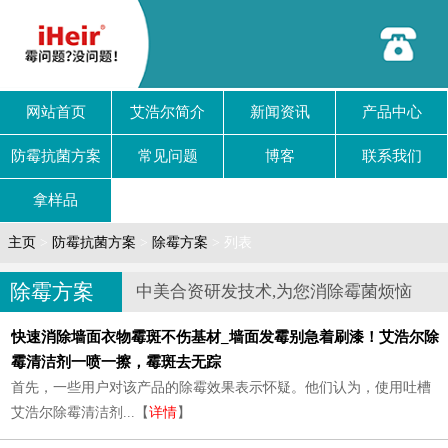
网站首页
艾浩尔简介
新闻资讯
产品中心
防霉抗菌方案
常见问题
博客
联系我们
拿样品
主页
>
防霉抗菌方案
>
除霉方案
> 列表
除霉方案
中美合资研发技术,为您消除霉菌烦恼
快速消除墙面衣物霉斑不伤基材_墙面发霉别急着刷漆！艾浩尔除
霉清洁剂一喷一擦，霉斑去无踪
首先，一些用户对该产品的除霉效果表示怀疑。他们认为，使用吐槽
艾浩尔除霉清洁剂...【
详情
】