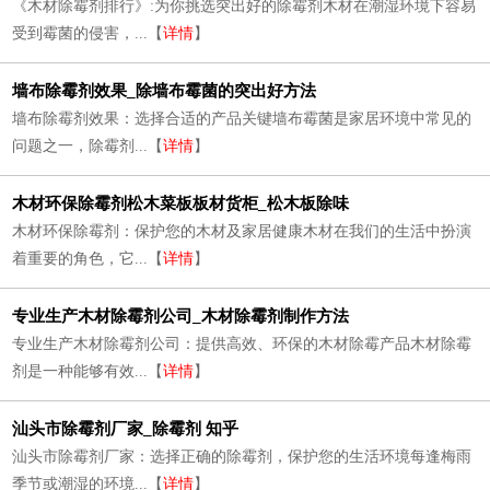
《木材除霉剂排行》:为你挑选突出好的除霉剂木材在潮湿环境下容易
受到霉菌的侵害，...【
详情
】
墙布除霉剂效果_除墙布霉菌的突出好方法
墙布除霉剂效果：选择合适的产品关键墙布霉菌是家居环境中常见的
问题之一，除霉剂...【
详情
】
木材环保除霉剂松木菜板板材货柜_松木板除味
木材环保除霉剂：保护您的木材及家居健康木材在我们的生活中扮演
着重要的角色，它...【
详情
】
专业生产木材除霉剂公司_木材除霉剂制作方法
专业生产木材除霉剂公司：提供高效、环保的木材除霉产品木材除霉
剂是一种能够有效...【
详情
】
汕头市除霉剂厂家_除霉剂 知乎
汕头市除霉剂厂家：选择正确的除霉剂，保护您的生活环境每逢梅雨
季节或潮湿的环境...【
详情
】