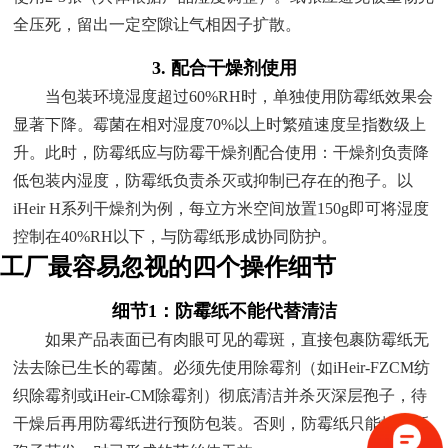
全压死，留出一定空隙让气相因子扩散。
3. 配合干燥剂使用
当包装环境湿度超过60%RH时，单独使用防霉纸效果会
显著下降。霉菌在相对湿度70%以上时繁殖速度呈指数级上
升。此时，防霉纸应与防霉干燥剂配合使用：干燥剂负责降
低包装内湿度，防霉纸负责杀灭或抑制已存在的孢子。以
iHeir H系列干燥剂为例，每立方米空间放置150g即可将湿度
控制在40%RH以下，与防霉纸形成协同防护。
工厂最容易忽视的四个操作细节
细节1：防霉纸不能代替清洁
如果产品表面已有肉眼可见的霉斑，直接包裹防霉纸无
法去除已生长的霉菌。必须先使用除霉剂（如iHeir-FZCM纺
织除霉剂或iHeir-CM除霉剂）彻底清洁并杀灭深层孢子，待
干燥后再用防霉纸进行预防包装。否则，防霉纸只能抑制新