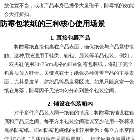
放位置不当，或者产品本身已携带大量孢子，防霉纸的效能
会大打折扣。
防霉包装纸的三种核心使用场景
1. 直接包裹产品
将防霉纸直接包裹在产品表面，确保纸张与产品紧密接
触。这种用法适用于鞋类、箱包、服装等单品包装。例如，
一双男鞋使用30×75cm规格的iHeir防霉包装纸，将鞋子完全
包裹后放入鞋盒。关键点在于：纸张必须覆盖产品的主要表
面，尤其是皮革、纺织品等易发霉区域。如果只随意塞一张
纸在角落，防霉因子无法均匀分布到整个包装空间。
2. 铺设在包装箱内
对于多件产品装入同一纸箱的情况，将防霉纸铺设在箱
底和产品层之间。每平方米包装空间建议至少使用一张标准
规格防霉纸。iHeir防霉包装纸的推荐用量为：每立方米空间
使用2-3张（具体根据产品湿度调整）。纸张应避免被重物完