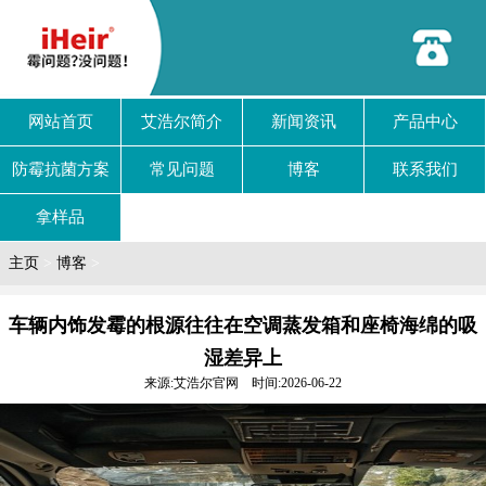
网站首页
艾浩尔简介
新闻资讯
产品中心
防霉抗菌方案
常见问题
博客
联系我们
拿样品
主页
>
博客
>
车辆内饰发霉的根源往往在空调蒸发箱和座椅海绵的吸
湿差异上
来源:艾浩尔官网 时间:2026-06-22