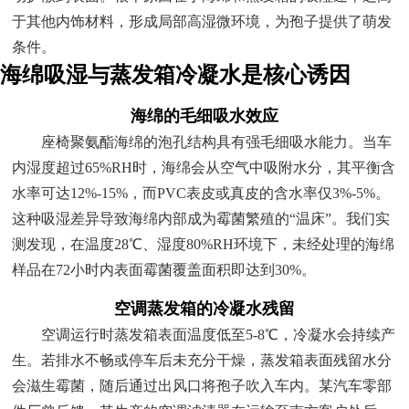
于其他内饰材料，形成局部高湿微环境，为孢子提供了萌发
条件。
海绵吸湿与蒸发箱冷凝水是核心诱因
海绵的毛细吸水效应
座椅聚氨酯海绵的泡孔结构具有强毛细吸水能力。当车
内湿度超过65%RH时，海绵会从空气中吸附水分，其平衡含
水率可达12%-15%，而PVC表皮或真皮的含水率仅3%-5%。
这种吸湿差异导致海绵内部成为霉菌繁殖的“温床”。我们实
测发现，在温度28℃、湿度80%RH环境下，未经处理的海绵
样品在72小时内表面霉菌覆盖面积即达到30%。
空调蒸发箱的冷凝水残留
空调运行时蒸发箱表面温度低至5-8℃，冷凝水会持续产
生。若排水不畅或停车后未充分干燥，蒸发箱表面残留水分
会滋生霉菌，随后通过出风口将孢子吹入车内。某汽车零部