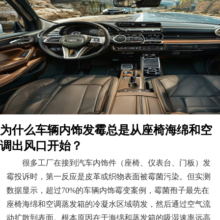
为什么车辆内饰发霉总是从座椅海绵和空
调出风口开始？
很多工厂在接到汽车内饰件（座椅、仪表台、门板）发
霉投诉时，第一反应是皮革或织物表面被霉菌污染。但实测
数据显示，超过70%的车辆内饰霉变案例，霉菌孢子最先在
座椅海绵和空调蒸发箱的冷凝水区域萌发，然后通过空气流
动扩散到表面。根本原因在于海绵和蒸发箱的吸湿速率远高