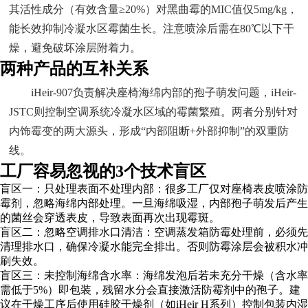
其活性成分（有效含量≥20%）对黑曲霉的MIC值仅5mg/kg，
能长效抑制冷凝水区霉菌生长。注意喷涂后需在80℃以下干
燥，避免破坏涂层附着力。
两种产品的互补关系
iHeir-907负责解决座椅海绵内部的孢子萌发问题，iHeir-
JSTC则控制空调系统冷凝水区域的霉菌繁殖。两者分别针对
内饰霉变的两大源头，形成“内部阻断+外部抑制”的双重防
线。
工厂容易忽视的3个技术盲区
盲区一：只处理表面不处理内部：很多工厂仅对座椅表皮喷涂防
霉剂，忽略海绵内部处理。一旦海绵吸湿，内部孢子萌发后产生
的菌丝会穿透表皮，导致表面再次出现霉斑。
盲区二：忽略空调排水口清洁：空调蒸发箱防霉处理前，必须先
清理排水口，确保冷凝水能完全排出。否则防霉涂层会被积水冲
刷失效。
盲区三：未控制海绵含水率：海绵发泡后若未充分干燥（含水率
需低于5%）即包装，残留水分会直接激活防霉剂中的孢子。建
议在干燥工序后使用硅胶干燥剂（如iHeir H系列）控制包装内湿