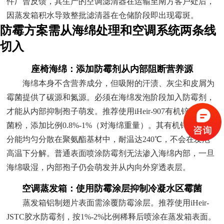
件厂曾反馈，其生产的空调滤清器在运输至南方客户处后，
因蒸发箱积水导致整批滤清器在仓储阶段即出现霉斑。
防霉方案需从海绵处理和空调系统两条线
切入
座椅海绵：添加防霉剂从内部阻断营养源
海绵本身不含营养成分，但吸附的汗渍、灰尘和皮屑为
霉菌提供了碳源和氮源。必须在海绵发泡阶段加入防霉剂，
才能从内部抑制孢子萌发。推荐使用iHeir-907有机锌离子抗
菌粉，添加比例0.8%-1%（对海绵重量）。其有机锌离子成
分能均匀分散在聚氨酯基材中，耐温达240℃，不会在发泡
高温下分解。普通表面喷涂防霉剂无法渗入海绵内部，一旦
海绵吸湿，内部孢子仍会萌发并从内向外穿透表层。
空调蒸发箱：使用防霉涂层抑制冷凝水区霉菌
蒸发箱铝制翅片表面需涂覆防霉涂层。推荐使用iHeir-
JSTC胶水防霉剂，按1%-2%比例稀释后喷涂在蒸发箱表面。