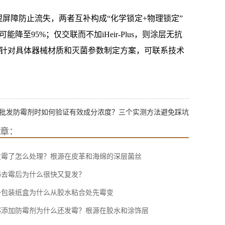
责构建物理屏障防止流失，两者互补构成“化学锁定+物理锁定”
能降至95%；仅交联而不加iHeir-Plus，则涂层无抗
如需针对具体器械材质和灭菌参数制定方案，可联系技术
批发防霉剂时如何验证有效成分浓度？三个实测方法避免踩坑
章：
发霉了怎么处理？根源在皮革和海绵的深层菌丝
饰去霉后为什么很快又复发？
外包装纸盒为什么从胶水粘合处先霉变
部添加防霉剂为什么还发霉？根源在胶水和涂饰层