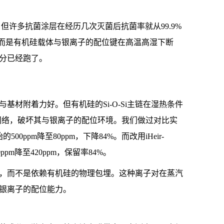
，但许多抗菌涂层在经历几次灭菌后抗菌率就从99.9%
，而是有机硅载体与银离子的配位键在高温高湿下断
分已经跑了。
材附着力好。但有机硅的Si-O-Si主链在湿热条件
网络，破坏其与银离子的配位环境。我们做过对比实
ppm降至80ppm，下降84%。而改用iHeir-
m降至420ppm，保留率84%。
离子对，而不是依赖有机硅的物理包埋。这种离子对在蒸汽
银离子的配位能力。