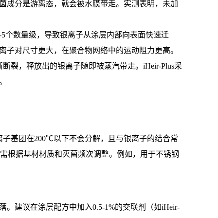
菌成分是游离态，就会被水膜带走。实测表明，未加
-5个数量级，导致银离子从涂层内部向表面快速迁
，因为离子对尺寸更大，在聚合物网络中的运动阻力更高。
，释放出的银离子随即被蒸汽带走。iHeir-Plus采
。
机阳离子基团在200℃以下不会分解，且与银离子的结合常
例需根据基材材质和灭菌频次调整。例如，用于不锈钢
议在涂层配方中加入0.5-1%的交联剂（如iHeir-