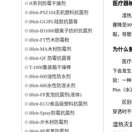
医疗器
H系列防霉干燥剂
iHeir-PSZ104无机塑料抗菌剂
湿热
iHeir-GGIPL硅胶抗菌膏
骤降至9
iHeir-BJ1000银离子纺织抗菌剂
裂，导致
iHeir-FT竹木防霉粉
iHeir-MA木材防霉剂
为什么
iHeir-QF 防霉抗菌膏
医疗
T-1000集装箱干燥棒
下会发生
iHeir-600油性防水剂
验：一种市
iHeir-666水性防泼水剂
Plus
iHeir-FP发泡抗菌剂(液体)
区别
iHeir-ECO食品级塑料抗菌剂
穿透时不
iHeir-Spray防霉抗菌剂
iHeir-JP木材防霉剂
湿热灭
iHeir-PF皮革防霉剂