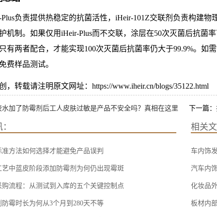
eir-Plus负责提供热稳定的抗菌活性，iHeir-101Z交联剂负
机制。如果仅用iHeir-Plus而不交联，涂层在50次灭菌后抗菌率可
只有两者配合，才能实现100次灭菌后抗菌率仍大于99.9%。
免费样品测试。
载请注明原文网址：https://www.iheir.cn/blogs/35122.html
胶水加了防霉剂后工人皮肤过敏是产品不安全吗？真相在这里
下一篇：
讯：
相关文
标准方法如何选择才能避免产品误判
车内饰
工艺中蓝皮阶段添加防霉剂为何仍出现霉斑
汽车内
采购流程：从测试到入库的五个关键控制点
化妆品
防霉时长为何从3个月到280天不等
板材内