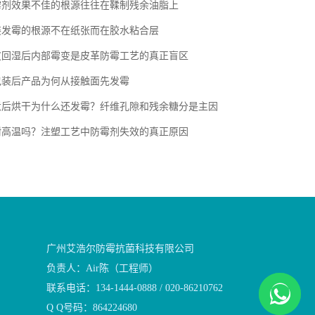
霉剂效果不佳的根源往往在鞣制残余油脂上
装发霉的根源不在纸张而在胶水粘合层
皮回湿后内部霉变是皮革防霉工艺的真正盲区
包装后产品为何从接触面先发霉
煮后烘干为什么还发霉？纤维孔隙和残余糖分是主因
耐高温吗？注塑工艺中防霉剂失效的真正原因
广州艾浩尔防霉抗菌科技有限公司
负责人：Air陈（工程师）
联系电话：134-1444-0888 / 020-86210762
Q Q号码：864224680