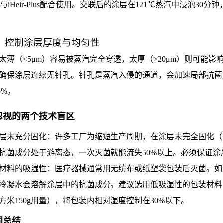
），与iHeir-Plus配合使用。交联后的涂层在121℃蒸汽中浸泡
：控制涂层厚度与均匀性
太薄（<5μm）容易被蒸汽完全穿透，太厚（>20μm）则可能影
确保涂层连续无针孔。针孔是蒸汽入侵的通道，会加速局部抗菌
5%。
忽视的两个技术盲区
层未充分固化：许多工厂为缩短生产周期，在涂层未完全固化（
抗菌成分处于游离态，一次灭菌就能流失50%以上。必须保证涂层
材料的吸湿性：医疗器械通常用无纺布或纸塑袋包装后灭菌。如
冷凝水会溶解涂层中的抗菌成分。建议选用低吸湿性的包装材料，或
方米150g用量），将包装内相对湿度控制在30%以下。
同总结