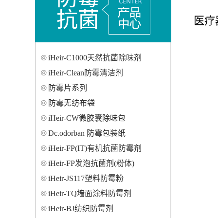
抗菌
医疗
iHeir-C1000天然抗菌除味剂
iHeir-Clean防霉清洁剂
防霉片系列
防霉无纺布袋
iHeir-CW微胶囊除味包
Dc.odorban 防霉包装纸
iHeir-FP(IT)有机抗菌防霉剂
iHeir-FP发泡抗菌剂(粉体)
iHeir-JS117塑料防霉粉
iHeir-TQ墙面涂料防霉剂
iHeir-BJ纺织防霉剂