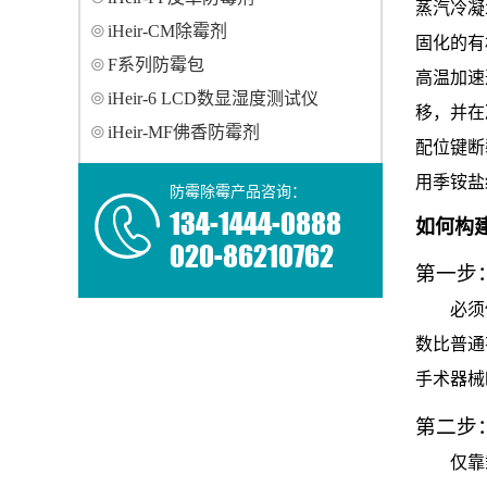
蒸汽冷凝
iHeir-CM除霉剂
固化的有
F系列防霉包
高温加速
iHeir-6 LCD数显湿度测试仪
移，并在
iHeir-MF佛香防霉剂
配位键断
用季铵盐
防霉除霉产品咨询：
134-1444-0888
如何构
020-86210762
第一步
必须
数比普通
手术器械
第二步
仅靠