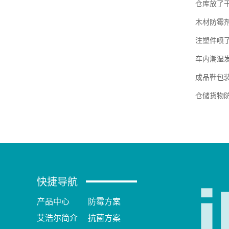
仓库放了
木材防霉
注塑件喷
车内潮湿
成品鞋包
仓储货物
快捷导航
产品中心
防霉方案
艾浩尔简介
抗菌方案