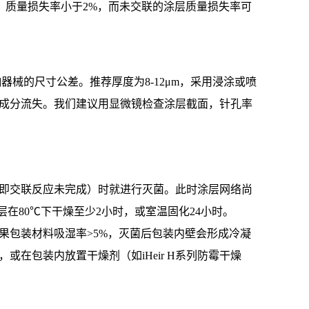
30分钟，质量损失率小于2%，而未交联的涂层质量损失率可
响器械的尺寸公差。推荐厚度为8-12μm，采用浸涂或喷
成分流失。我们建议用显微镜检查涂层截面，针孔率
即交联反应未完成）时就进行灭菌。此时涂层网络尚
在80℃下干燥至少2小时，或室温固化24小时。
果包装材料吸湿率>5%，灭菌后包装内壁会形成冷凝
在包装内放置干燥剂（如iHeir H系列防霉干燥