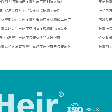
干燥剂为何货物仍发霉？湿度控制盲区解析
皮革防
剂厂家怎么选？关键看原料渗透和耐候性
纸品包
了防霉剂为什么还发霉？根源在原料和模具温度
铬鞣蓝
发霉总反复？根源在空调蒸发箱和地毯隔音棉
防霉纸
装后仍发霉？根源在包装材料和环境湿度
竹材蒸
防霉腐的方法有哪些？重点在温湿度与包装密封
防霉剂