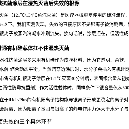
械抗菌涂层在湿热灭菌后失效的根源
灭菌（121℃/134℃蒸汽灭菌）是医疗器械重复使用的标准流程
0%以下。我们实测发现，失效的直接原因不是银离子被消耗完
银离子被蒸汽冷凝水冲刷流失。换句话说，涂层还在，但活性成
普通有机硅载体扛不住湿热灭菌
器械抗菌涂层多采用有机硅作为成膜材料，因为它透明、柔软、与基
水解-缩合动态平衡。当蒸汽穿透涂层时，水分子会插入有机硅
售有机硅银离子涂层在121℃灭菌30分钟后，表面银含量从初始的500
（水油两性防霉抗菌剂）作为活性载体时，同样条件下银含量仅从500pp
在于iHeir-Plus的有机阳离子结构能与银离子形成更稳定的
会解离，因为阳离子基团与银离子的静电作用力远大于水分子与
菌失效的三个具体环节