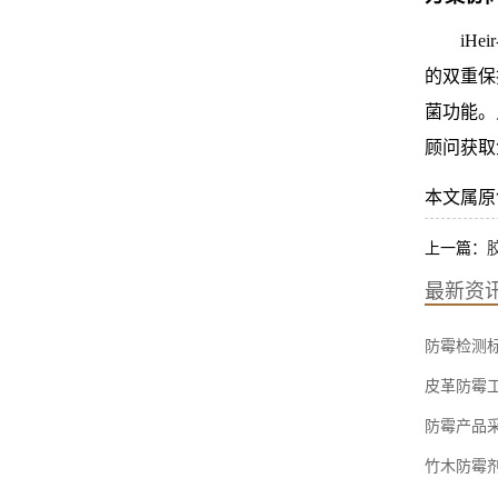
iH
的双重保护
菌功能。
顾问获取
本文属原创，转
上一篇：
最新资
防霉检测
皮革防霉
防霉产品
竹木防霉剂