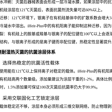
水冲刷：灭菌后器械表面会形成一层冷凝水膜，如果涂层中的抗
机硅涂层在121℃灭菌后，表面抗菌剂流失量可达60%以上。
迁移：121℃环境下，银离子在有机硅基体中的扩散系数会增大3
冷凝水中溶出。iHeir-Plus中的有机阳离子能抑制这种迁移
裂：有机硅上的胺基或羧基与银离子的配位键在100℃以上会逐渐断裂
结构，与银离子形成的是离子键而非配位键，热稳定性显著提升
建耐湿热灭菌的抗菌涂层体系
：选择热稳定的抗菌活性载体
使用能在121℃以上保持离子对稳定的载体。iHeir-Plus的有
有机硅高两个数量级。添加量建议为涂层干重的1-2%，具体比
时，1.5%添加量可保证100次灭菌后抗菌率仍大于99.9%。
：采用交联固化工艺锁定涂层
载体稳定还不够，涂层本身必须形成三维交联网络，防止物理剥落。建