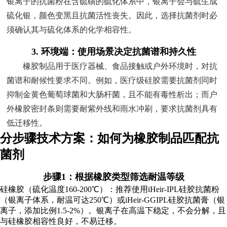
银离子的抗菌粉在含硫磺的硫化体系中，银离子会与硫生成
硫化银，颜色变黑且抗菌活性丧失。因此，选择抗菌剂时必
须确认其与硫化体系的化学相容性。
3. 环境端：使用场景决定抗菌谱和持久性
橡胶制品用于医疗器械、食品接触或户外环境时，对抗
菌谱和耐候性要求不同。例如，医疗级硅胶需要抗菌剂同时
抑制金黄色葡萄球菌和大肠杆菌，且不能有毒性析出；而户
外橡胶密封条则需要耐紫外线和雨水冲刷，要求抗菌剂具有
低迁移性。
分步骤技术方案：如何为橡胶制品匹配抗
菌剂
步骤1：根据橡胶类型筛选耐温等级
硅橡胶（硫化温度160-200℃）：推荐使用iHeir-IPL硅胶抗菌粉
（银离子体系，耐温可达250℃）或iHeir-GGIPL硅胶抗菌膏（银
离子，添加比例1.5-2%）。银离子在高温下稳定，不会分解，且
与硅橡胶相容性良好，不易迁移。