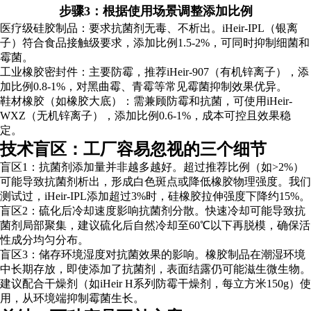
步骤3：根据使用场景调整添加比例
医疗级硅胶制品：要求抗菌剂无毒、不析出。iHeir-IPL（银离
子）符合食品接触级要求，添加比例1.5-2%，可同时抑制细菌和
霉菌。
工业橡胶密封件：主要防霉，推荐iHeir-907（有机锌离子），添
加比例0.8-1%，对黑曲霉、青霉等常见霉菌抑制效果优异。
鞋材橡胶（如橡胶大底）：需兼顾防霉和抗菌，可使用iHeir-
WXZ（无机锌离子），添加比例0.6-1%，成本可控且效果稳
定。
技术盲区：工厂容易忽视的三个细节
盲区1：抗菌剂添加量并非越多越好。超过推荐比例（如>2%）
可能导致抗菌剂析出，形成白色斑点或降低橡胶物理强度。我们
测试过，iHeir-IPL添加超过3%时，硅橡胶拉伸强度下降约15%。
盲区2：硫化后冷却速度影响抗菌剂分散。快速冷却可能导致抗
菌剂局部聚集，建议硫化后自然冷却至60℃以下再脱模，确保活
性成分均匀分布。
盲区3：储存环境湿度对抗菌效果的影响。橡胶制品在潮湿环境
中长期存放，即使添加了抗菌剂，表面结露仍可能滋生微生物。
建议配合干燥剂（如iHeir H系列防霉干燥剂，每立方米150g）使
用，从环境端抑制霉菌生长。