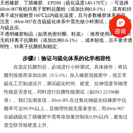
天然橡胶、丁腈橡胶、EPDM（硫化温度140-170℃）：可选择
iHeir-907有机锌离子塑料抗菌粉（添加比例0.8-1%），其有机锌
离子成分能耐受160℃以内硫化温度，且与多数橡胶体系相容。
注意：iHeir-907在含硫硫化体系中需先做小样测试，避免锌离子
与硫反应。
不透明橡胶制品（如黑色密封圈、鞋底）：推荐使用iHeir-WXZ
无机锌离子抗菌粉（添加比例0.6-1%），成本较低，且不要求透
明性，锌离子抗菌机制稳定。
步骤2：验证与硫化体系的化学相容性
在选定抗菌剂后，必须进行小样测试。具体操作：将抗
菌剂按推荐添加比例（0.5-1%）加入橡胶混炼胶中，按正常
硫化工艺制成试片，测试硫化时间、硬度、拉伸强度等物理
性能是否变化，同时进行抗菌性能测试（如ISO 22196标
准）。我们实测发现，iHeir-IPL在过氧化物硫化硅橡胶中抗
菌率可达99.9%以上，且物理性能无显著变化；而iHeir-907
在硫磺硫化丁腈橡胶中需将添加量控制在0.8%以内，避免过
度交联导致硬度上升。