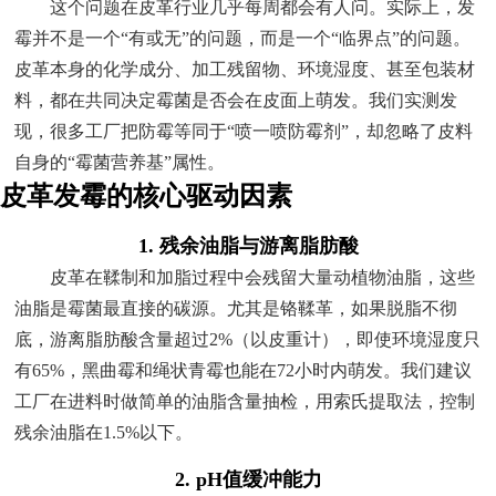
这个问题在皮革行业几乎每周都会有人问。实际上，发
霉并不是一个“有或无”的问题，而是一个“临界点”的问题。
皮革本身的化学成分、加工残留物、环境湿度、甚至包装材
料，都在共同决定霉菌是否会在皮面上萌发。我们实测发
现，很多工厂把防霉等同于“喷一喷防霉剂”，却忽略了皮料
自身的“霉菌营养基”属性。
皮革发霉的核心驱动因素
1. 残余油脂与游离脂肪酸
皮革在鞣制和加脂过程中会残留大量动植物油脂，这些
油脂是霉菌最直接的碳源。尤其是铬鞣革，如果脱脂不彻
底，游离脂肪酸含量超过2%（以皮重计），即使环境湿度只
有65%，黑曲霉和绳状青霉也能在72小时内萌发。我们建议
工厂在进料时做简单的油脂含量抽检，用索氏提取法，控制
残余油脂在1.5%以下。
2. pH值缓冲能力