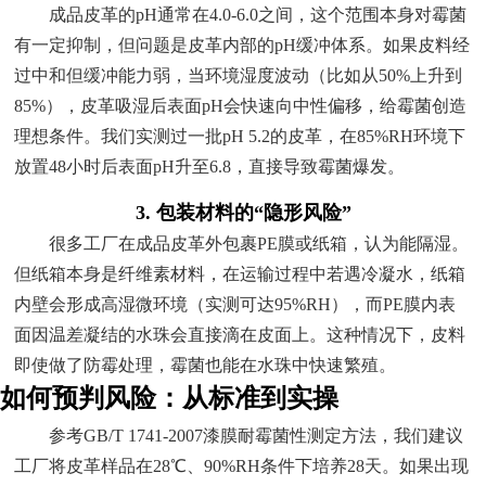
成品皮革的pH通常在4.0-6.0之间，这个范围本身对霉菌
有一定抑制，但问题是皮革内部的pH缓冲体系。如果皮料经
过中和但缓冲能力弱，当环境湿度波动（比如从50%上升到
85%），皮革吸湿后表面pH会快速向中性偏移，给霉菌创造
理想条件。我们实测过一批pH 5.2的皮革，在85%RH环境下
放置48小时后表面pH升至6.8，直接导致霉菌爆发。
3. 包装材料的“隐形风险”
很多工厂在成品皮革外包裹PE膜或纸箱，认为能隔湿。
但纸箱本身是纤维素材料，在运输过程中若遇冷凝水，纸箱
内壁会形成高湿微环境（实测可达95%RH），而PE膜内表
面因温差凝结的水珠会直接滴在皮面上。这种情况下，皮料
即使做了防霉处理，霉菌也能在水珠中快速繁殖。
如何预判风险：从标准到实操
参考GB/T 1741-2007漆膜耐霉菌性测定方法，我们建议
工厂将皮革样品在28℃、90%RH条件下培养28天。如果出现