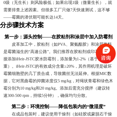
0级（无生长）则风险极低；如果出现1级（微量生长），就
需要排查上述因素。但很多工厂只做7天快速测试，这不够
——霉菌的潜伏期可能长达14天。
分步骤技术方案
第一步：源头控制——在胶粘剂和涂层中加入防霉剂
皮革加工中，胶粘剂（如PVA、聚氨酯胶）和涂层浆料
是霉菌滋生的“高速公路”。我们推荐在胶粘剂或印花浆中直
接添加iHeir-JSTC胶水防霉剂，添加量为1-2%（基于胶水总
重）。iHeir-JSTC的有效成分含量≥20%，其作用机理是破坏
霉菌细胞壁的几丁质合成，导致菌丝无法延伸。根据MIC数
据，它对黑曲霉的抑菌浓度仅5 mg/kg，对绳状青霉和绿色木
霉分别为10 mg/kg和20 mg/kg。添加后需充分搅拌（建议转
速300-500 rpm，持续5分钟），确保均匀分散。
第二步：环境控制——降低包装内的“微湿度”
在成品包装时，建议使用干燥剂（如硅胶或蒙脱石干燥