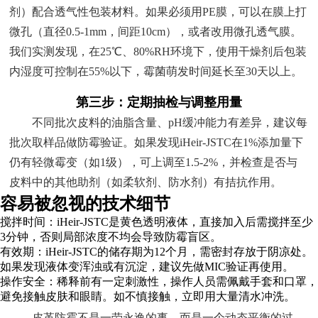
剂）配合透气性包装材料。如果必须用PE膜，可以在膜上打
微孔（直径0.5-1mm，间距10cm），或者改用微孔透气膜。
我们实测发现，在25℃、80%RH环境下，使用干燥剂后包装
内湿度可控制在55%以下，霉菌萌发时间延长至30天以上。
第三步：定期抽检与调整用量
不同批次皮料的油脂含量、pH缓冲能力有差异，建议每
批次取样品做防霉验证。如果发现iHeir-JSTC在1%添加量下
仍有轻微霉变（如1级），可上调至1.5-2%，并检查是否与
皮料中的其他助剂（如柔软剂、防水剂）有拮抗作用。
容易被忽视的技术细节
搅拌时间：iHeir-JSTC是黄色透明液体，直接加入后需搅拌至少
3分钟，否则局部浓度不均会导致防霉盲区。
有效期：iHeir-JSTC的储存期为12个月，需密封存放于阴凉处。
如果发现液体变浑浊或有沉淀，建议先做MIC验证再使用。
操作安全：稀释前有一定刺激性，操作人员需佩戴手套和口罩，
避免接触皮肤和眼睛。如不慎接触，立即用大量清水冲洗。
皮革防霉不是一劳永逸的事，而是一个动态平衡的过